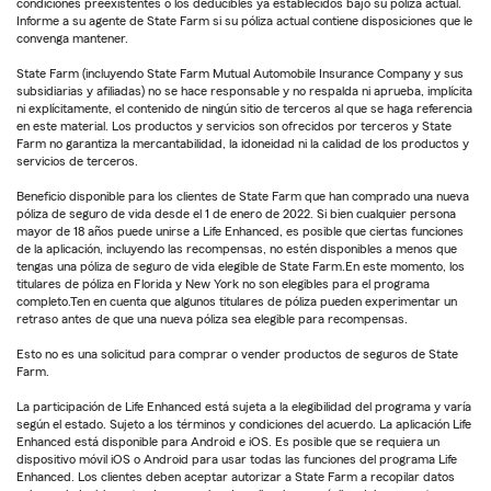
condiciones preexistentes o los deducibles ya establecidos bajo su póliza actual.
Informe a su agente de State Farm si su póliza actual contiene disposiciones que le
convenga mantener.
State Farm (incluyendo State Farm Mutual Automobile Insurance Company y sus
subsidiarias y afiliadas) no se hace responsable y no respalda ni aprueba, implícita
ni explícitamente, el contenido de ningún sitio de terceros al que se haga referencia
en este material. Los productos y servicios son ofrecidos por terceros y State
Farm no garantiza la mercantabilidad, la idoneidad ni la calidad de los productos y
servicios de terceros.
Beneficio disponible para los clientes de State Farm que han comprado una nueva
póliza de seguro de vida desde el 1 de enero de 2022. Si bien cualquier persona
mayor de 18 años puede unirse a Life Enhanced, es posible que ciertas funciones
de la aplicación, incluyendo las recompensas, no estén disponibles a menos que
tengas una póliza de seguro de vida elegible de State Farm.En este momento, los
titulares de póliza en Florida y New York no son elegibles para el programa
completo.Ten en cuenta que algunos titulares de póliza pueden experimentar un
retraso antes de que una nueva póliza sea elegible para recompensas.
Esto no es una solicitud para comprar o vender productos de seguros de State
Farm.
La participación de Life Enhanced está sujeta a la elegibilidad del programa y varía
según el estado. Sujeto a los términos y condiciones del acuerdo. La aplicación Life
Enhanced está disponible para Android e iOS. Es posible que se requiera un
dispositivo móvil iOS o Android para usar todas las funciones del programa Life
Enhanced. Los clientes deben aceptar autorizar a State Farm a recopilar datos