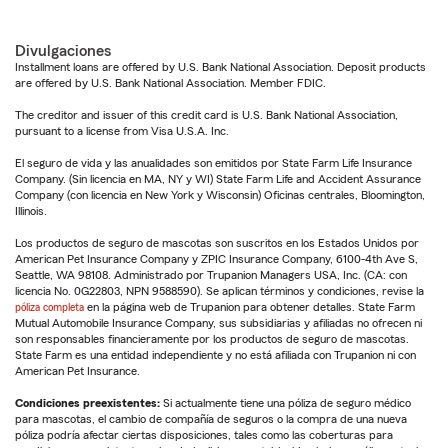
Divulgaciones
Installment loans are offered by U.S. Bank National Association. Deposit products
are offered by U.S. Bank National Association. Member FDIC.
The creditor and issuer of this credit card is U.S. Bank National Association,
pursuant to a license from Visa U.S.A. Inc.
El seguro de vida y las anualidades son emitidos por State Farm Life Insurance
Company. (Sin licencia en MA, NY y WI) State Farm Life and Accident Assurance
Company (con licencia en New York y Wisconsin) Oficinas centrales, Bloomington,
Illinois.
Los productos de seguro de mascotas son suscritos en los Estados Unidos por
American Pet Insurance Company y ZPIC Insurance Company, 6100-4th Ave S,
Seattle, WA 98108. Administrado por Trupanion Managers USA, Inc. (CA: con
licencia No. 0G22803, NPN 9588590). Se aplican términos y condiciones, revise la
póliza completa
en la página web de Trupanion para obtener detalles. State Farm
Mutual Automobile Insurance Company, sus subsidiarias y afiliadas no ofrecen ni
son responsables financieramente por los productos de seguro de mascotas.
State Farm es una entidad independiente y no está afiliada con Trupanion ni con
American Pet Insurance.
Condiciones preexistentes:
Si actualmente tiene una póliza de seguro médico
para mascotas, el cambio de compañía de seguros o la compra de una nueva
póliza podría afectar ciertas disposiciones, tales como las coberturas para