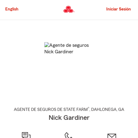
Pasar
al
English
Iniciar Sesión
contenido
principal
Comienzo
del
contenido
principal
®
AGENTE DE SEGUROS DE STATE FARM
,
DAHLONEGA
, GA
Nick Gardiner