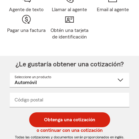
Agente de texto
Llamar al agente
Email al agente
Pagar una factura
Obtén una tarjeta
de identificación
¿Le gustaría obtener una cotización?
Seleccione un producto
Seleccione
un
nombre
de
producto
del
Código postal
Ingresa
Ingresa
_____
menú
un
un
desplegable
código
código
postal
postal
Obtenga una cotización
de
de
5
5
o continuar con una cotización
dígitos
dígitos
Todas las cotizaciones y documentos serán proporcionados en inglés.